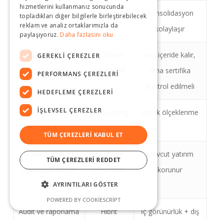
hizmetlerini kullanmanız sonucunda
Çoklu lokasyon /
Outsourcing
Konsolidasyon
topladıkları diğer bilgilerle birleştirebilecek
reklam ve analiz ortaklarımızla da
çoklu şirket
kolaylaşır
paylaşıyoruz.
Daha fazlasını oku
Yüksek gizlilik
In-house
Veri içeride kalır,
GEREKLI ÇEREZLER
gereksinimi
veya hibrit
ama sertifika
PERFORMANS ÇEREZLERI
kontrol edilmeli
HEDEFLEME ÇEREZLERI
İŞLEVSEL ÇEREZLER
Hızlı büyüme veya
Outsourcing
Esnek ölçeklenme
M&A
TÜM ÇEREZLERI KABUL ET
Güçlü iç İK
In-house
Mevcut yatırım
TÜM ÇEREZLERI REDDET
olgunluğu, kalifiye
veya hibrit
korunur
AYRINTILARI GÖSTER
ekip
POWERED BY COOKIESCRIPT
Audit ve raporlama
Hibrit
İç görünürlük + dış