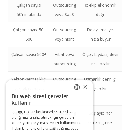
Çalışan sayısı
Outsourcing
İç ekip ekonomik
50’nin altında
veya SaaS
değil
Çalışan sayısı 50-
Outsourcing
Dolaylı maliyet
500
veya hibrit
hızla büyür
Çalışan sayısı 500+
Hibrit veya
Ölçek faydası, devir
outsourcing
riski azalır
Sektör karmaşıklığı
Outsourcing
Uzmanlık derinliği
×
yüksek (vardiya,
gerekir
Bu web sitesi çerezler
prim)
TURKISH
kullanır
İçeriği, reklamları kişiselleştirmek ve
Mevzuat değişim
Outsourcing
Sağlayıcı her
ENGLISH
trafiğimizi analiz etmek için çerezleri
hızına dayanma
zaman güncel
kullanıyoruz. Ayrıca sitemizi kullanımınıza
ilişkin bilgileri, onlara sağladığınız veya