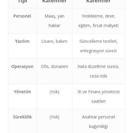
Tipi
Kalemler
Kalemler
Personel
Maaş, yan
Yedekleme, devir,
haklar
eğitim, fırsat maliyeti
Yazılım
Lisans, bakım
Güncelleme testleri,
entegrasyon süresi
Operasyon
Ofis, donanım
Hata düzeltme süresi,
ceza riski
Yönetim
(Yok)
İK ve Finans yöneticisi
saatleri
Süreklilik
(Yok)
Anahtar personel
bağımlılığı