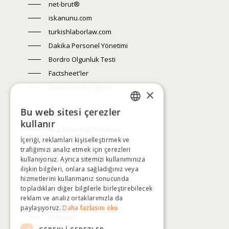
net-brut®
iskanunu.com
turkishlaborlaw.com
Dakika Personel Yönetimi
Bordro Olgunluk Testi
Factsheet'ler
Temel Bordro Eğitimi
×
Bu web sitesi çerezler
Politikalar
TURKISH
kullanır
Bilgi Güvenliği Politikası
İçeriği, reklamları kişiselleştirmek ve
ENGLISH
KVKK Politikası
trafiğimizi analiz etmek için çerezleri
KVKK Aydınlatma
kullanıyoruz. Ayrıca sitemizi kullanımınıza
ilişkin bilgileri, onlara sağladığınız veya
Blog
hizmetlerini kullanmanız sonucunda
topladıkları diğer bilgilerle birleştirebilecek
Değişim Yelpazesi
reklam ve analiz ortaklarımızla da
İşvereni Yakan Sorular
paylaşıyoruz.
Daha fazlasını oku
Mevzuat