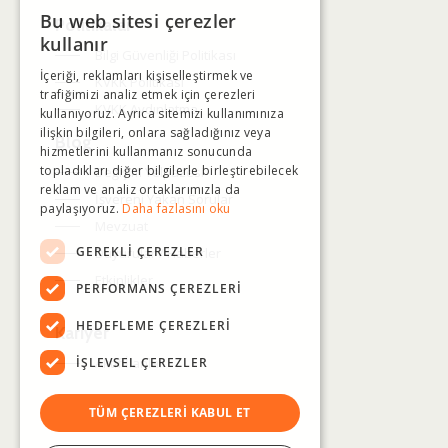
Bu web sitesi çerezler
Politikalar
TURKISH
kullanır
Bilgi Güvenliği Politikası
İçeriği, reklamları kişiselleştirmek ve
ENGLISH
KVKK Politikası
trafiğimizi analiz etmek için çerezleri
KVKK Aydınlatma
kullanıyoruz. Ayrıca sitemizi kullanımınıza
ilişkin bilgileri, onlara sağladığınız veya
Blog
hizmetlerini kullanmanız sonucunda
topladıkları diğer bilgilerle birleştirebilecek
Değişim Yelpazesi
reklam ve analiz ortaklarımızla da
İşvereni Yakan Sorular
paylaşıyoruz.
Daha fazlasını oku
Mevzuat
GEREKLI ÇEREZLER
Duyurular / Haberler
Etkinlikler
PERFORMANS ÇEREZLERI
HEDEFLEME ÇEREZLERI
Kariyer
İŞLEVSEL ÇEREZLER
Aktif İlanlar
TÜM ÇEREZLERI KABUL ET