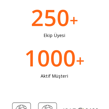
250
+
Ekip Üyesi
1000
+
Aktif Müşteri