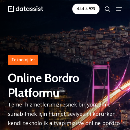
Skip
Menu
444 4 923
search
to
main
content
Teknolojiler
Online
Bordro
Platformu
Temel hizmetlerimizi esnek bir yöntemle
sunabilmek için hizmet seviyesini korurken,
kendi teknolojik altyapımızı ve online bordro