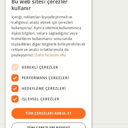
Bu web sitesi çerezler
Politikalar
TURKISH
kullanır
Bilgi Güvenliği Politikası
İçeriği, reklamları kişiselleştirmek ve
ENGLISH
KVKK Politikası
trafiğimizi analiz etmek için çerezleri
KVKK Aydınlatma
kullanıyoruz. Ayrıca sitemizi kullanımınıza
ilişkin bilgileri, onlara sağladığınız veya
Blog
hizmetlerini kullanmanız sonucunda
topladıkları diğer bilgilerle birleştirebilecek
Değişim Yelpazesi
reklam ve analiz ortaklarımızla da
İşvereni Yakan Sorular
paylaşıyoruz.
Daha fazlasını oku
Mevzuat
GEREKLI ÇEREZLER
Duyurular / Haberler
Etkinlikler
PERFORMANS ÇEREZLERI
HEDEFLEME ÇEREZLERI
Kariyer
İŞLEVSEL ÇEREZLER
Aktif İlanlar
TÜM ÇEREZLERI KABUL ET
TÜM ÇEREZLERI REDDET