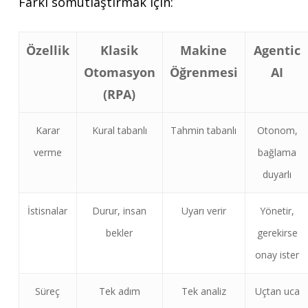
Farkı somutlaştırmak için:
Özellik
Klasik
Makine
Agentic
Otomasyon
Öğrenmesi
AI
(RPA)
Karar
Kural tabanlı
Tahmin tabanlı
Otonom,
verme
bağlama
duyarlı
İstisnalar
Durur, insan
Uyarı verir
Yönetir,
bekler
gerekirse
onay ister
Süreç
Tek adım
Tek analiz
Uçtan uca