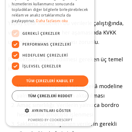
hizmetlerini kullanmanız sonucunda
koşullarına tabi.
topladıkları diğer bilgilerle birleştirebilecek
reklam ve analiz ortaklarımızla da
paylaşıyoruz.
Daha fazlasını oku
Yapay zekâ modelleri bu verilerle çalıştığında,
veri işleme sürecinin her aşamasında KVKK
GEREKLI ÇEREZLER
uyumluluğunun sağlanması zorunlu.
PERFORMANS ÇEREZLERI
HEDEFLEME ÇEREZLERI
Bu noktada dikkat edilmesi gereken üç temel
İŞLEVSEL ÇEREZLER
ilke:
TÜM ÇEREZLERI KABUL ET
Veri minimizasyonu
: Yapay zekâ modeline
yalnızca gerekli verinin aktarılması
TÜM ÇEREZLERI REDDET
Amaç sınırlılığı
: Verilerin yalnızca bordro
AYRINTILARI GÖSTER
hesaplama amacıyla işlenmesi
POWERED BY COOKIESCRIPT
Saklama süresi
: İşlenen verilerin gerekli