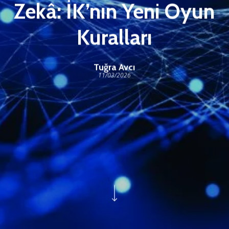
Zekâ: İK’nın Yeni Oyun
Kuralları
Tuğra Avcı
11/03/2026