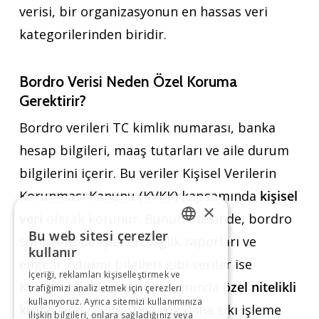
verisi, bir organizasyonun en hassas veri
kategorilerinden biridir.
Bordro Verisi Neden Özel Koruma
Gerektirir?
Bordro verileri TC kimlik numarası, banka
hesap bilgileri, maaş tutarları ve aile durum
bilgilerini içerir. Bu veriler Kişisel Verilerin
Korunması Kanunu (KVKK) kapsamında
kişisel
×
veri
olarak korunur. Bunun ötesinde, bordro
Bu web sitesi çerezler
süreçlerinde işlenen sağlık raporları ve
TURKISH
kullanır
engelli indirimi bilgileri gibi veriler ise
İçeriği, reklamları kişiselleştirmek ve
ENGLISH
KVKK’nın 6. maddesi kapsamında
özel nitelikli
trafiğimizi analiz etmek için çerezleri
kullanıyoruz. Ayrıca sitemizi kullanımınıza
kişisel veri
sayılıyor ve çok daha sıkı işleme
ilişkin bilgileri, onlara sağladığınız veya