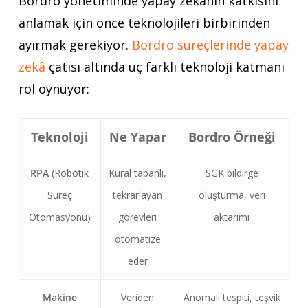
Bordro yönetiminde yapay zekânın katkısını
anlamak için önce teknolojileri birbirinden
ayırmak gerekiyor.
Bordro süreçlerinde yapay
zekâ
çatısı altında üç farklı teknoloji katmanı
rol oynuyor:
Teknoloji
Ne Yapar
Bordro Örneği
RPA
(Robotik
Kural tabanlı,
SGK bildirge
Süreç
tekrarlayan
oluşturma, veri
Otomasyonu)
görevleri
aktarımı
otomatize
eder
Makine
Veriden
Anomali tespiti, teşvik