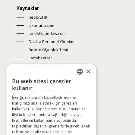
Kaynaklar
net-brut®
iskanunu.com
turkishlaborlaw.com
Dakika Personel Yönetimi
Bordro Olgunluk Testi
Factsheet'ler
Temel Bordro Eğitimi
×
Bu web sitesi çerezler
Politikalar
TURKISH
kullanır
Bilgi Güvenliği Politikası
İçeriği, reklamları kişiselleştirmek ve
ENGLISH
KVKK Politikası
trafiğimizi analiz etmek için çerezleri
KVKK Aydınlatma
kullanıyoruz. Ayrıca sitemizi kullanımınıza
ilişkin bilgileri, onlara sağladığınız veya
Blog
hizmetlerini kullanmanız sonucunda
topladıkları diğer bilgilerle birleştirebilecek
Değişim Yelpazesi
reklam ve analiz ortaklarımızla da
İşvereni Yakan Sorular