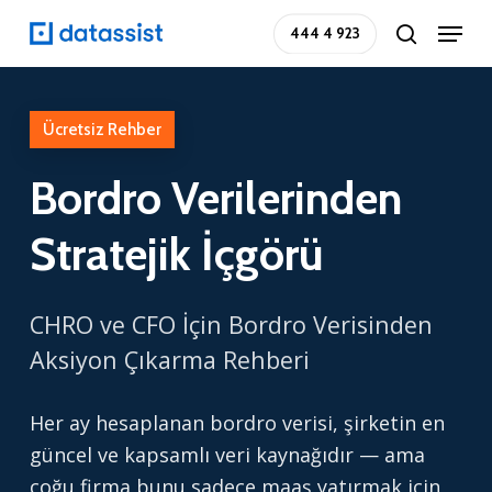
Skip
Menu
444 4 923
search
to
main
content
Ücretsiz Rehber
Bordro
Verilerinden
Stratejik
İçgörü
CHRO ve CFO İçin Bordro Verisinden
Aksiyon Çıkarma Rehberi
Her ay hesaplanan bordro verisi, şirketin en
güncel ve kapsamlı veri kaynağıdır — ama
çoğu firma bunu sadece maaş yatırmak için